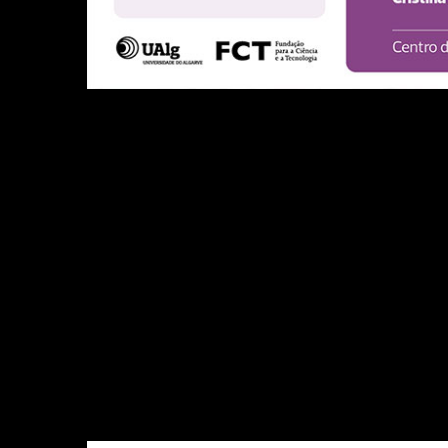
Seminá
trabalh
género
estu