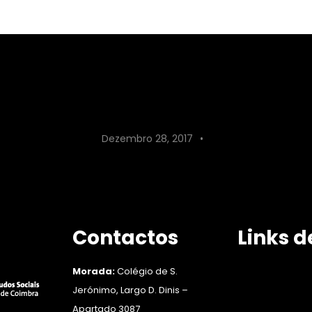
ento: “Noite Europeia 
Investigadores”
Dezembro 28, 2017
Contactos
Links d
APEM: Associação 
Morada:
Colégio de S.
CIG: Comissão par
Jerónimo, Largo D. Dinis –
CEAD: Centro de I
Comunitária
Apartado 3087