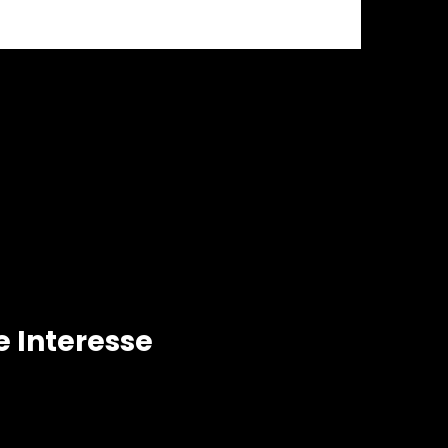
dos
e Interesse
Portuguesa de Estudos sobre as Mulheres
a a Cidadania e a Igualdade de Género
nvestigação em Educação de Adultos e Intervenção