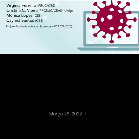
ia e Academia em Ca
s no ensino, na investi
nas carreiras?
Março 28, 2022