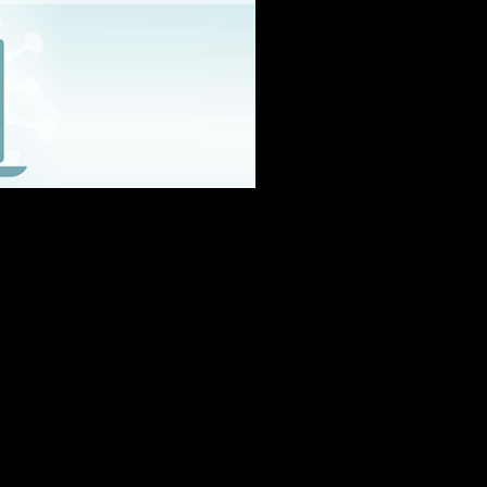
sa: Que
gação e