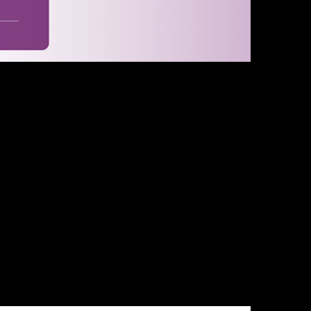
emia no
etiva de
es e de
rior”