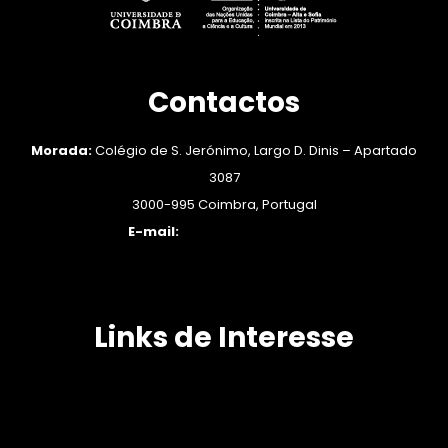
Contactos
Morada:
Colégio de S. Jerónimo, Largo D. Dinis – Apartado
3087
3000-995 Coimbra, Portugal
E-mail:
engender@ces.uc.pt
Links de Interesse
APEM: Associação Portuguesa de Estudos sobre as Mulheres
CIG: Comissão para a Cidadania e a Igualdade de Género
CEAD: Centro de Investigação em Educação de Adultos e Intervenção Comunitária
GenPORT | Your gateway to gender and science resources