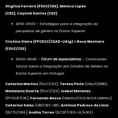
Virgínia Ferreira
(FEUC/CES)
, Mónica Lopes
(CES)
, Caynnã Santos
(CES)
12h15-13h00 – Estratégias para a integração da
perspetiva de género no Ensino Superior
Cristina Vieira
(FPCEUC/CEAD-UAlg)
e
Rosa Monteiro
(FEUC/CES)
15h00-16h45 –
Fórum de especialistas
– Construindo
futuros sobre a Integração dos Estudos de Género no
Ensino Superior em Portugal.
Catarina Martins
(FLUC/CES),
Teresa Pinto
(UAb/CEMRI),
Madalena Duarte
(FEUC/CES),
Isabel Menezes
(FPCEUP/CIIE),
Fernando Bessa
(UMinho/CICS.NOVA.UMinho),
Catarina Sales
(UBI/CIES-UBI),
Antónia Pedroso de Lima
(ISCTE/CRIA),
Anália Torres
(ISCSP/CIEG-UL/A3ES)